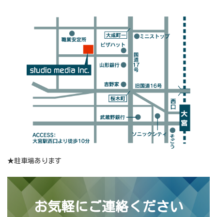
コ
ナ
ン
ビ
テ
ゲ
ン
ー
ツ
シ
へ
ョ
ス
ン
キ
に
ッ
移
プ
動
★駐車場あります
お気軽にご連絡ください