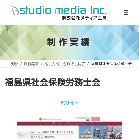
コ
ナ
ン
ビ
テ
ゲ
ン
ー
ツ
シ
へ
ョ
ス
ン
キ
に
ッ
移
制作実績
プ
動
HOME
制作実績
ホームページ作成・保守
福島県社会保険労務士会
福島県社会保険労務士会
PCサイト